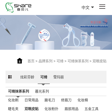
中文
首页
>
品牌系列
>
可绮
>
可绮抹茶系列
>
双眼皮贴
炫彩芬龄
可绮
雪玛丽
可绮抹茶系列
暮光系列
化妆刷
日常用品
腋毛刀
修眉刀
化妆棉
睫毛夹
双眼皮贴
化妆粉扑
眉部用品
五金工具