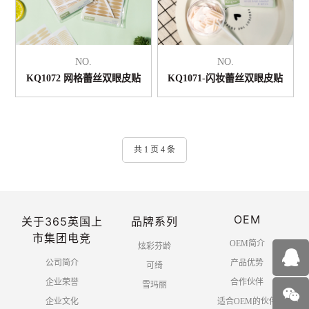
NO.
NO.
KQ1072 网格蕾丝双眼皮贴
KQ1071-闪妆蕾丝双眼皮贴
共 1 页 4 条
OEM
关于365英国上
品牌系列
市集团电竞
OEM简介
炫彩芬龄
公司简介
产品优势
可绮
企业荣誉
合作伙伴
雪玛丽
企业文化
适合OEM的伙伴