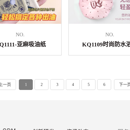
NO.
NO.
Q1111-亚麻吸油纸
KQ1109时尚防水
上一页
1
2
3
4
5
6
下一