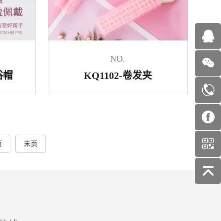
NO.
浴帽
KQ1102-卷发夹
页
末页