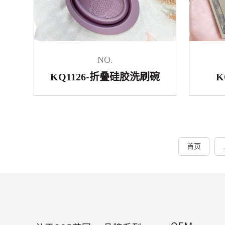
NO.
KQ1126-折叠硅胶洗刷碗
K
首页