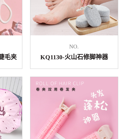
NO.
冲天睫毛夹
KQ1130-火山石修脚神器