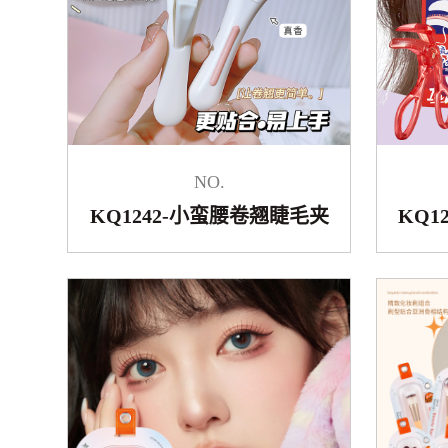
NO.
KQ1242-小蛮腰卷翘睫毛夹
KQ1