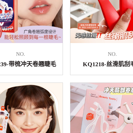
NO.
NO.
239-带梳冲天卷翘睫毛
KQ1218-丝滑肌刮