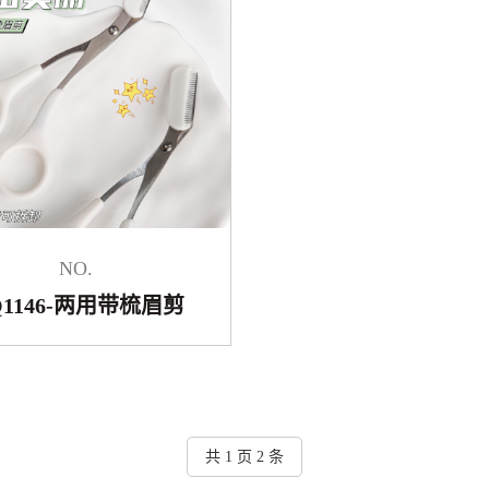
NO.
Q1146-两用带梳眉剪
共 1 页 2 条